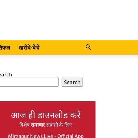
शिफल
खरीदे-बेचें
earch
Search
आज ही डाउनलोड करें
विशेष
समाचार
सामग्री के लिए
Mirzapur News Live - Official App