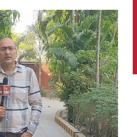
News,
Latest
News