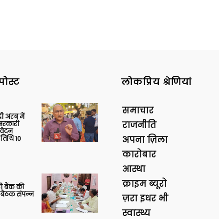
पोस्ट
लोकप्रिय श्रेणियां
समाचार
 अरब में
ु सरकारी
राजनीति
आवेदन
 तिथि 10
अपना ज़िला
कारोबार
आस्था
क्राइम ब्यूरो
ी बैंक की
 बैठक संपन्न
ज़रा इधर भी
स्वास्थ्य