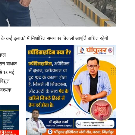
in
 कई इलाकों में निर्धारित समय पर बिजली आपूर्ति बाधित रहेगी
डिकल
Hindi,
ौरान बाधक
से 15 मई
िद्युत
 आवश्यक
Today
Hindi