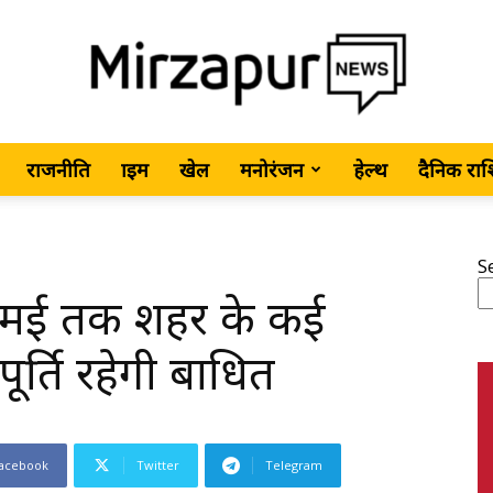
राजनीति
क्राइम
खेल
मनोरंजन
हेल्थ
दैनिक रा
MirzapurNews.com
S
 15 मई तक शहर के कई
•
ूर्ति रहेगी बाधित
acebook
Twitter
Telegram
Hindi