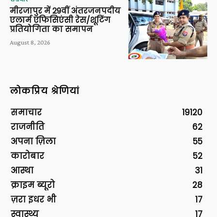
मीरजापुर में 29वीं अंतरजनपदीय
एलार्म एफिसिएंसी रेस/शूटिंग
प्रतियोगिता का समापन
August 8, 2026
लोकप्रिय श्रेणियां
समाचार
19120
राजनीति
62
अपना ज़िला
55
कारोबार
52
आस्था
31
क्राइम ब्यूरो
28
ज़रा इधर भी
17
स्वास्थ्य
17