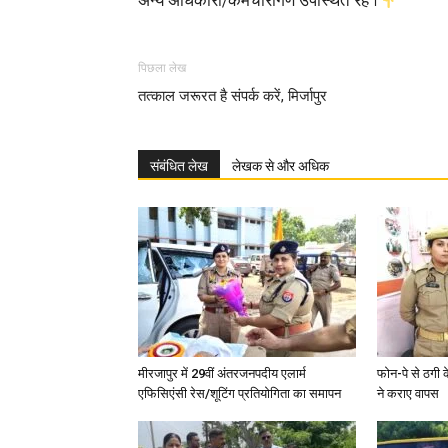
अन्य अधिकारी/कर्मचारीगण उपस्थित रहे ।
पिछला लेख
तत्काल जरूरत है संपर्क करें, मिर्जापुर
संबंधित लेख
लेखक से और अधिक
मीरजापुर में 29वीं अंतरजनपदीय एलार्म
फोन-पे से ठगी 
एफिसिएंसी रेस/शूटिंग प्रतियोगिता का समापन
ने कराए वापस