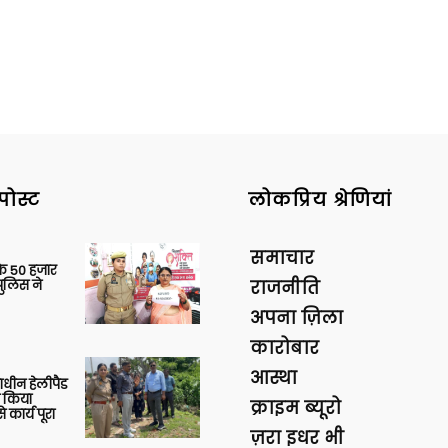
पोस्ट
लोकप्रिय श्रेणियां
समाचार
के 50 हजार
पुलिस ने
राजनीति
अपना ज़िला
कारोबार
आस्था
णाधीन हेलीपैड
े किया
क्राइम ब्यूरो
 कार्य पूरा
ज़रा इधर भी