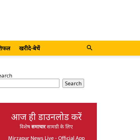
शिफल
खरीदे-बेचें
earch
Search
आज ही डाउनलोड करें
विशेष
समाचार
सामग्री के लिए
Mirzapur News Live - Official App