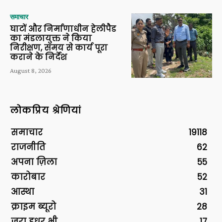
समाचार
घाटों और निर्माणाधीन हेलीपैड
का मंडलायुक्त ने किया
निरीक्षण, समय से कार्य पूरा
कराने के निर्देश
August 8, 2026
लोकप्रिय श्रेणियां
समाचार
19118
राजनीति
62
अपना ज़िला
55
कारोबार
52
आस्था
31
क्राइम ब्यूरो
28
ज़रा इधर भी
17