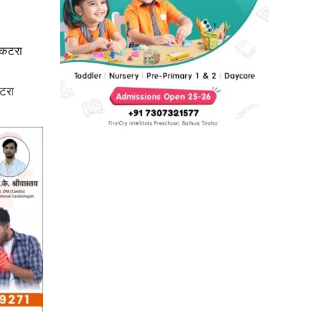
ी कटरा
टरा