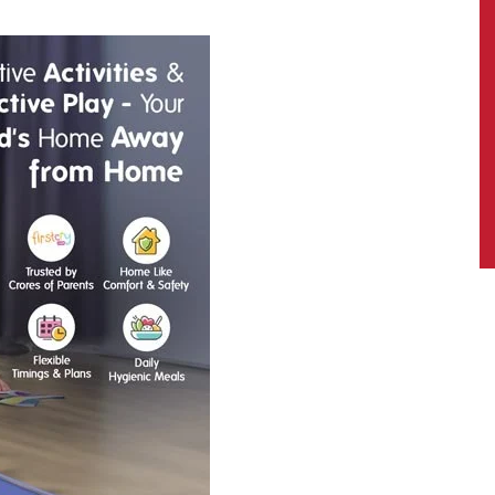
News,
Latest
News