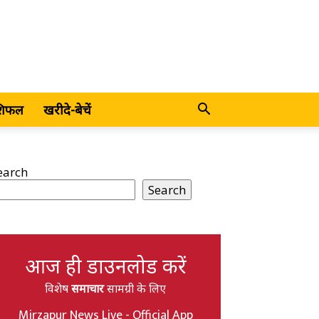
शिफल
खरीदे-बेचें
earch
Search
आज ही डाउनलोड करें
विशेष
समाचार
सामग्री के लिए
Mirzapur News Live - Official App