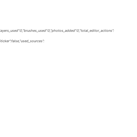
,”layers_used”:0,”brushes_used”:0,”photos_added”:0,”total_editor_actions”:
Sticker”:false,”used_sources”: