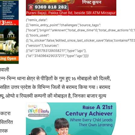
{“remix_data”:
[],”remix_entry_point”:”challenges”,”source_tags”:
[“local”],”origin”:”unknown”,”total_draw_time”:0,”total_draw_actions”:0
{},”tools_used”:
News
{},”is_sticker”:false,”edited_since_last_sticker_save”:false,”containsFTE
{“version”:1,”sources”:
[{“id”:”281793139058211″,”type”:”ugc”},
{“id”:”314096429037211″,”type”:”ugc”}]}}
तवाली
Paper
्न-भिन्न थाना क्षेत्र से पीड़ितों के गुम हुए 16 मोबाइलो को दिल्ली,
सहित उत्तर प्रदेश के विभिन्न जिलों से बरामद किया गया । बरामद
ईक्यू, ओप्पो व रियलमी कम्पनी की मोबाइल है, जिनका बाजार मूल्य
ी कटरा
 वितरित
धारक