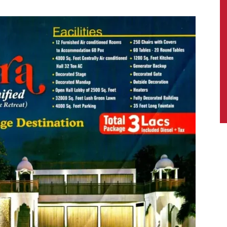
News,
Latest
News