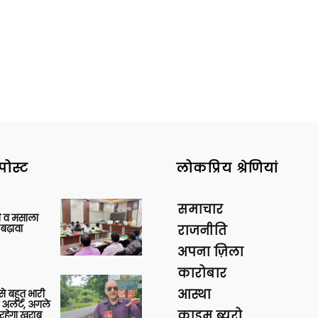
पोस्ट
लोकप्रिय श्रेणियां
समाचार
्जी व मसाला
बढ़ावा
राजनीति
अपना ज़िला
कारोबार
आस्था
 से बहुत भारी
 अलर्ट, अगले
क्राइम ब्यूरो
रहेगा खराब