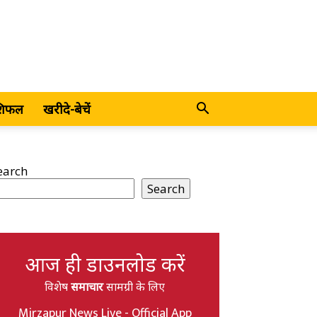
शिफल
खरीदे-बेचें
earch
Search
आज ही डाउनलोड करें
विशेष
समाचार
सामग्री के लिए
Mirzapur News Live - Official App