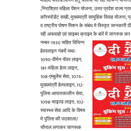
महिला सशक्तिकरण हेतु चलायी जा रही विभिन्न योजनाओ
,निराश्रित महिला पेंशन योजना, उत्तर प्रदेश राज्य ग
कॉरस्पोडेंट सखी, मुख्यमत्री सामुहिक विवाह योजना, प्
व राष्ट्रीय पोषण मिशन के संबंध मे विस्तृत जानकारी 
रही अफवाहो एवं साइबर क्राइम के बारें में जागरुक कर
नम्बर-1930 सहित विभिन्न
हेल्पलाइन नंबरों यथा-
1090-वीमेन पॅावर लाइन,
181-महिला हेल्प लाइन,
108-एम्बुलेंस सेवा, 1076–
मुख्यमंत्री हेल्पलाइन, 112-
पुलिस आपातकालीन सेवा,
1098-चाइल्ड लाइऩ, 102-
स्वास्थ्य सेवा आदि के विषय
मे पुलिस की पाठशाला/
चौपाल लगाकर जागरूक