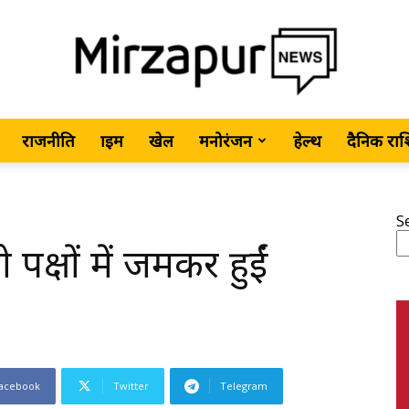
राजनीति
क्राइम
खेल
मनोरंजन
हेल्थ
दैनिक रा
MirzapurNews.com
S
पक्षों में जमकर हुईं
•
acebook
Twitter
Telegram
Hindi