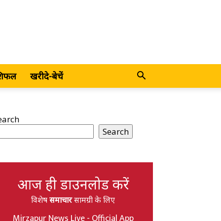
शिफल
खरीदे-बेचें
earch
Search
आज ही डाउनलोड करें
विशेष
समाचार
सामग्री के लिए
Mirzapur News Live - Official App