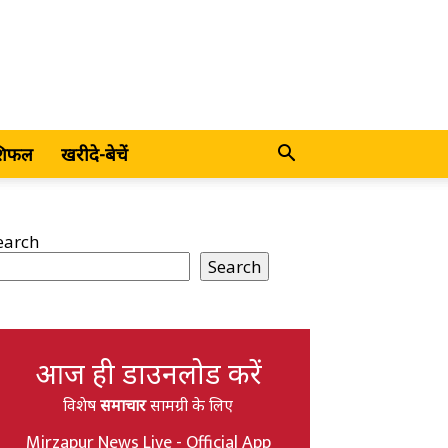
शिफल
खरीदे-बेचें
earch
Search
आज ही डाउनलोड करें
विशेष
समाचार
सामग्री के लिए
Mirzapur News Live - Official App