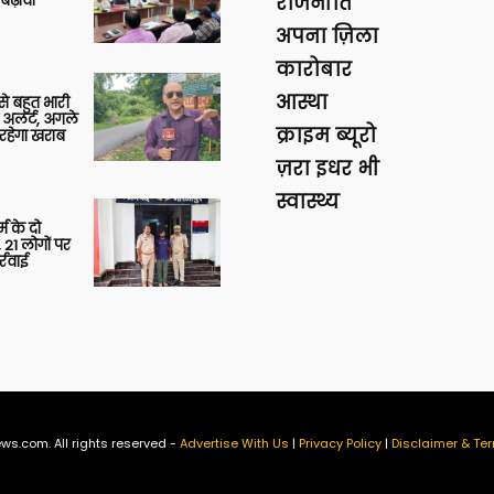
बढ़ावा
राजनीति
अपना ज़िला
कारोबार
आस्था
 से बहुत भारी
 अलर्ट, अगले
क्राइम ब्यूरो
रहेगा खराब
ज़रा इधर भी
स्वास्थ्य
र्म के दो
 21 लोगों पर
्रवाई
ws.com. All rights reserved -
Advertise With Us
|
Privacy Policy
|
Disclaimer & Ter