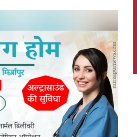
News,
Latest
News