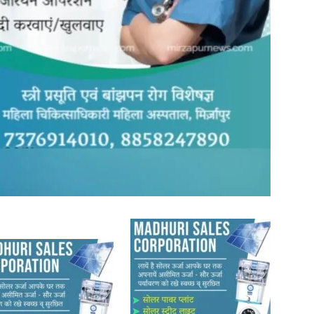
in
Hindi,
Today
Hindi