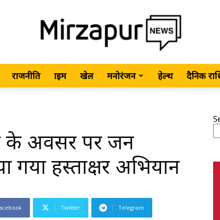
राजनीति
क्राइम
खेल
मनोरंजन
हेल्थ
दैनिक रा
MirzapurNews.com
S
िवस के अवसर पर जन
•
ा गया हस्ताक्षर अभियान
acebook
Twitter
Telegram
Hindi