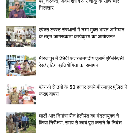
पशु तस्करी, अवैध शराब और चाकू के साथ चार
गिरफ्तार
एपेक्स ट्रस्ट संस्थानों में नशा मुक्त भारत अभियान
के तहत जागरूकता कार्यक्रम का आयोजन*
मीरजापुर में 29वीं अंतरजनपदीय एलार्म एफिसिएंसी
रेस/शूटिंग प्रतियोगिता का समापन
फोन-पे से ठगी के 50 हजार रुपये मीरजापुर पुलिस ने
कराए वापस
घाटों और निर्माणाधीन हेलीपैड का मंडलायुक्त ने
किया निरीक्षण, समय से कार्य पूरा कराने के निर्देश