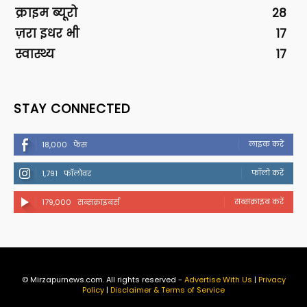
क्राइम ब्यूरो
28
ज़रा इधर भी
17
स्वास्थ्य
17
STAY CONNECTED
लाइक करें
18,000
फैंस
फॉलो करें
1,791
फॉलोवर
सब्सक्राइब करें
179,000
सब्सक्राइबर्स
© Mirzapurnews.com. All rights reserved -
Advertise With Us
|
Privacy
Policy
|
Disclaimer & Terms of Service