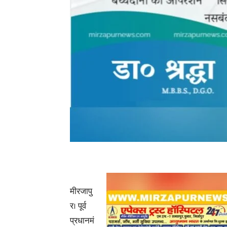
मीरजापु
र। पूर्व
प्रधानमं