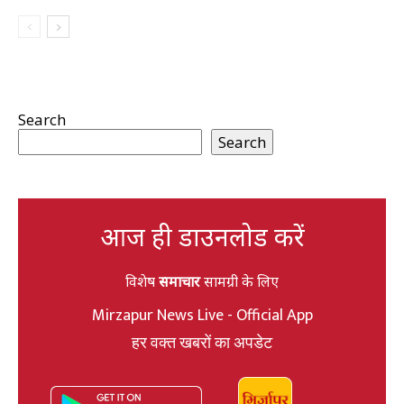
Search
Search
आज ही डाउनलोड करें
विशेष
समाचार
सामग्री के लिए
Mirzapur News Live - Official App
हर वक्त खबरों का अपडेट