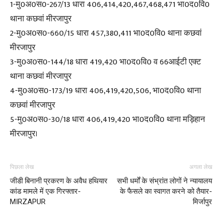
1-मु0अ0स0-267/13 धारा 406,414,420,467,468,471 भा0द0वि0
थाना कछवां मीरजापुर
2-मु0अ0स0-660/15 धारा 457,380,411 भा0द0वि0 थाना कछवां
मीरजापुर
3-मु0अ0स0-144/18 धारा 419,420 भा0द0वि0 व 66आईटी एक्ट
थाना कछवां मीरजापुर
4-मु0अ0स0-173/19 धारा 406,419,420,506, भा0द0वि0 थाना
कछवां मीरजापुर
5-मु0अ0स0-30/18 धारा 406,419,420 भा0द0वि0 थाना मड़िहान
मीरजापुर।
पिछला लेख
अगला लेख
जीडी बिनानी प्रकरण के अवैध हथियार
सभी धर्मों के संभ्रांत लोगों ने न्यायालय
कांड मामले में एक गिरफ्तार-
के फैसले का स्वागत करने को तैयार-
MIRZAPUR
मिर्जापुर