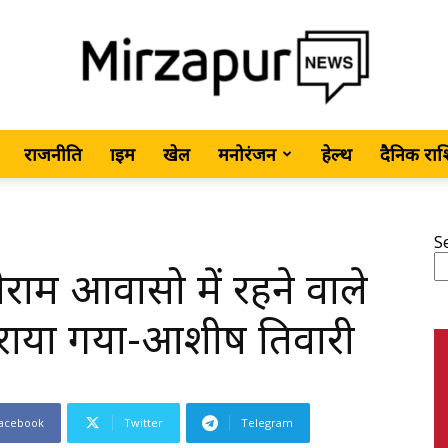
राजनीति
क्राइम
खेल
मनोरंजन
हेल्थ
दैनिक रा
MirzapurNews.com
S
ाम आवासो में रहने वाले
•
राया गया-आशीष तिवारी
acebook
Twitter
Telegram
Hindi