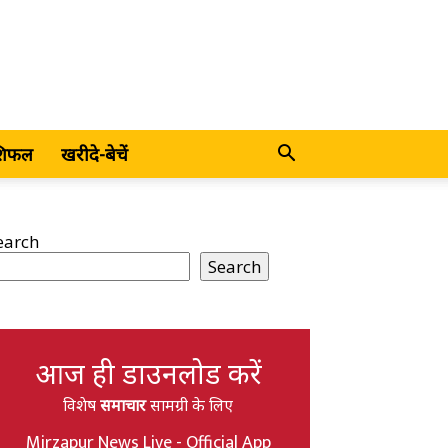
शिफल
खरीदे-बेचें
earch
Search
आज ही डाउनलोड करें
विशेष
समाचार
सामग्री के लिए
Mirzapur News Live - Official App