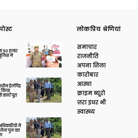
पोस्ट
लोकप्रिय श्रेणियां
समाचार
के 50 हजार
पुलिस ने
राजनीति
अपना ज़िला
कारोबार
आस्था
णाधीन हेलीपैड
े किया
क्राइम ब्यूरो
 कार्य पूरा
ज़रा इधर भी
स्वास्थ्य
 अधिकारियों ने
 लेन पुल का
षण