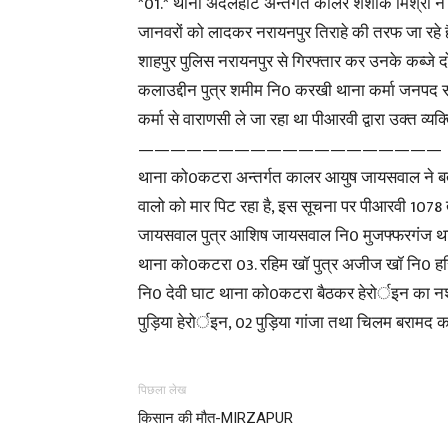
*01.* थाना अदलहाट अन्तर्गत कालर शशांक मिश्रा ने
जानवरों को लादकर नरायनपुर तिराहे की तरफ जा रहे
शाहपुर पुलिस नरायनपुर से गिरफ्तार कर उनके कब्जे दो
कलाउद्दीन पुत्र शमीम नि0 करखी थाना कर्मा जनपद 
कर्मा से वाराणसी ले जा रहा था पीआरवी द्वारा उक्त व्य
———————————————————
थाना को0कटरा अन्तर्गत कालर आयुष जायसवाल ने बता
वालो को मार पिट रहा है, इस सूचना पर पीआरवी 1078 
जायसवाल पुत्र आशिष जायसवाल नि0 मुजफ्फरगंज थान
थाना को0कटरा 03. रहिम खॉ पुत्र अजीज खॉ नि0 ह
नि0 देवी घाट थाना को0कटरा बैठकर हेरोर्इन का नशा 
पुड़िया हेरोर्इन, 02 पुड़िया गांजा तथा चिलम बरामद कर
पिछला लेख
किसान की मौत-MIRZAPUR