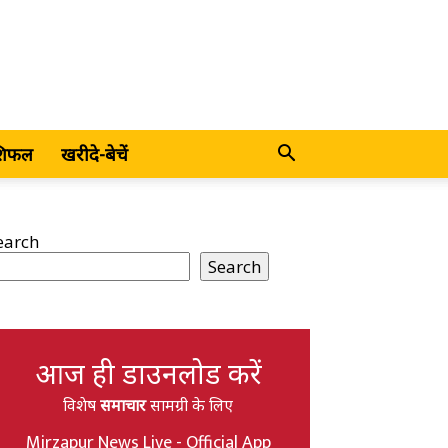
शिफल
खरीदे-बेचें
earch
Search
आज ही डाउनलोड करें
विशेष
समाचार
सामग्री के लिए
Mirzapur News Live - Official App