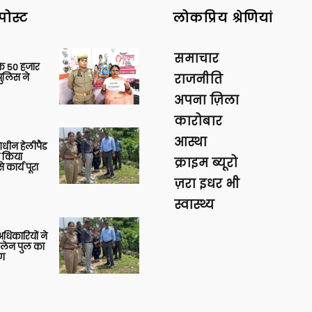
पोस्ट
लोकप्रिय श्रेणियां
समाचार
के 50 हजार
पुलिस ने
राजनीति
अपना ज़िला
कारोबार
आस्था
णाधीन हेलीपैड
े किया
क्राइम ब्यूरो
 कार्य पूरा
ज़रा इधर भी
स्वास्थ्य
 अधिकारियों ने
 लेन पुल का
षण