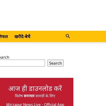
शिफल
खरीदे-बेचें
earch
Search
आज ही डाउनलोड करें
विशेष
समाचार
सामग्री के लिए
Mirzapur News Live - Official App