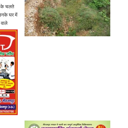
 के चलते
उनके घर में
in
 वाले
Hindi,
Today
Hindi