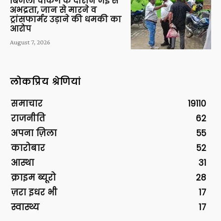
बिजली चेकिंग के दौरान जेई से
अभद्रता, जान से मारने व
ट्रांसफार्मर उड़ाने की धमकी का
आरोप
August 7, 2026
लोकप्रिय श्रेणियां
समाचार
19110
राजनीति
62
अपना ज़िला
55
कारोबार
52
आस्था
31
क्राइम ब्यूरो
28
ज़रा इधर भी
17
स्वास्थ्य
17