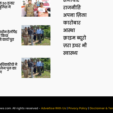
समाचार
के 50 हजार
पुलिस ने
राजनीति
अपना ज़िला
कारोबार
आस्था
णाधीन हेलीपैड
े किया
क्राइम ब्यूरो
 कार्य पूरा
ज़रा इधर भी
स्वास्थ्य
 अधिकारियों ने
 लेन पुल का
षण
ws.com. All rights reserved -
Advertise With Us
|
Privacy Policy
|
Disclaimer & Ter