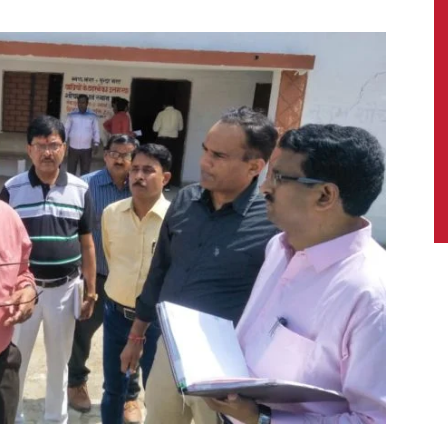
News,
Latest
News