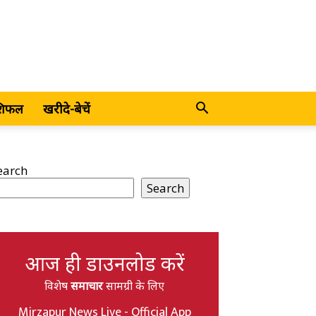
शिफल
खरीदे-बेचें
earch
Search
आज ही डाउनलोड करें
विशेष
समाचार
सामग्री के लिए
Mirzapur News Live - Official App