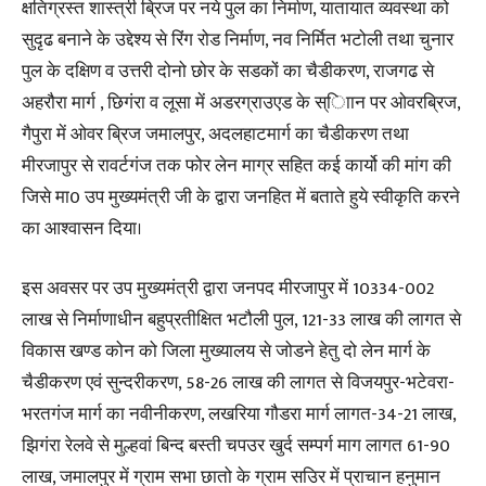
क्षतिग्रस्त शास्त्री ब्रिज पर नये पुल का निर्माण, यातायात व्यवस्था को
सुदृढ बनाने के उद्देश्य से रिंग रोड निर्माण, नव निर्मित भटोली तथा चुनार
पुल के दक्षिण व उत्तरी दोनो छोर के सडकों का चैडीकरण, राजगढ से
अहरौरा मार्ग , छिगंरा व लूसा में अडरग्राउएड के स्ािान पर ओवरब्रिज,
गैपुरा में ओवर ब्रिज जमालपुर, अदलहाटमार्ग का चैडीकरण तथा
मीरजापुर से रावर्टगंज तक फोर लेन माग्र सहित कई कार्यो की मांग की
जिसे मा0 उप मुख्यमंत्री जी के द्वारा जनहित में बताते हुये स्वीकृति करने
का आश्वासन दिया।
इस अवसर पर उप मुख्यमंत्री द्वारा जनपद मीरजापुर में 10334-002
लाख से निर्माणाधीन बहुप्रतीक्षित भटौली पुल, 121-33 लाख की लागत से
विकास खण्ड कोन को जिला मुख्यालय से जोडने हेतु दो लेन मार्ग के
चैडीकरण एवं सुन्दरीकरण, 58-26 लाख की लागत से विजयपुर-भटेवरा-
भरतगंज मार्ग का नवीनीकरण, लखरिया गौडरा मार्ग लागत-34-21 लाख,
झिगंरा रेलवे से मुल्हवां बिन्द बस्ती चपउर खुर्द सम्पर्ग माग लागत 61-90
लाख, जमालपुर में ग्राम सभा छातो के ग्राम सउिर में प्राचान हनुमान