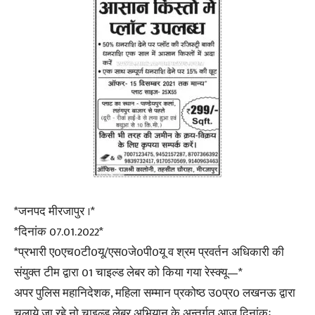
*जनपद मीरजापुर ।*
*दिनांक 07.01.2022*
*प्रभारी ए0एच0टी0यू/एस0जे0पी0यू व श्रम प्रवर्तन अधिकारी की
संयुक्त टीम द्वारा 01 चाइल्ड लेबर को किया गया रेस्क्यू—*
अपर पुलिस महानिदेशक, महिला सम्मान प्रकोष्ठ उ0प्र0 लखनऊ द्वारा
चलाये जा रहे नो चाइल्ड लेबर अभियान के अन्तर्गत आज दिनांकः