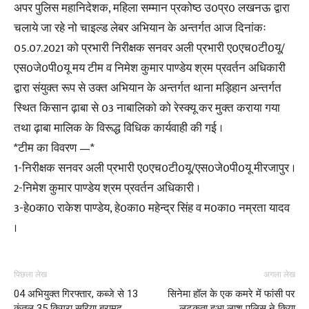
अपर पुलिस महानिदेशक, महिला सम्मान प्रकोष्ठ उ0प्र0 लखनऊ द्वारा
चलाये जा रहे नो चाइल्ड लेबर अभियान के अन्तर्गत आज दिनांकः
05.07.2021 को प्रभारी निरीक्षक सनवर अली प्रभारी ए0एच0टी0यू/
एस0जे0पी0यू मय टीम व निमेश कुमार पाण्डेय श्रम प्रवर्तन अधिकारी
द्वारा संयुक्त रूप से उक्त अभियान के अन्तर्गत थाना मड़िहान अन्तर्गत
स्थित किसान ढ़ाबा से 03 नाबालिको को रेस्क्यू कर मुक्त कराया गया
तथा ढ़ाबा मालिक के विरूद्ध विधिक कार्यवाही की गई ।
*टीम का विवरण —*
1-निरीक्षक सनवर अली प्रभारी ए0एच0टी0यू/एस0जे0पी0यू मीरजापुर ।
2-निमेश कुमार पाण्डेय श्रम प्रवर्तन अधिकारी ।
3-हे0का0 राकेश पाण्डेय, हे0का0 महेन्द्र सिंह व म0का0 नम्रता यादव
।
पिछला लेख
अगला लेख
04 अभियुक्त गिरफ्तार, कब्जे से 13
सिनेमा हॉल के एक कमरे में फांसी पर
कुंतल 35 किग्रा सरिया बरामद
लटकता हुआ लाश पुलिस ने किया