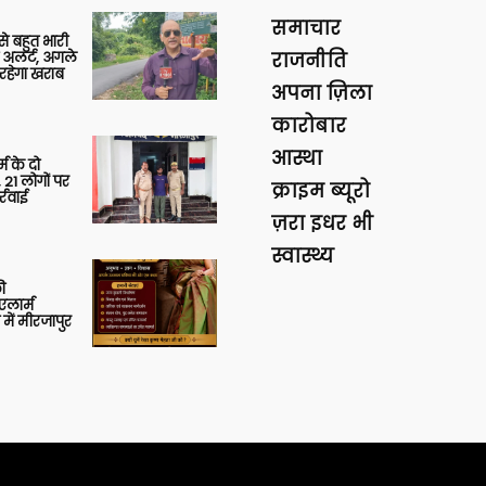
समाचार
 से बहुत भारी
 अलर्ट, अगले
राजनीति
रहेगा खराब
अपना ज़िला
कारोबार
आस्था
र्म के दो
 21 लोगों पर
क्राइम ब्यूरो
्रवाई
ज़रा इधर भी
स्वास्थ्य
ी
लार्म
में मीरजापुर