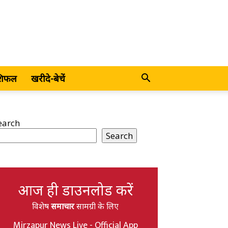
शिफल
खरीदे-बेचें
earch
Search
आज ही डाउनलोड करें
विशेष
समाचार
सामग्री के लिए
Mirzapur News Live - Official App