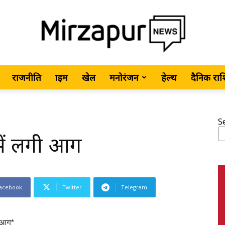
राजनीति
क्राइम
खेल
मनोरंजन
हेल्थ
दैनिक रा
MirzapurNews.com
S
 में लगी आग
•
acebook
Twitter
Telegram
Hindi
ी आग*