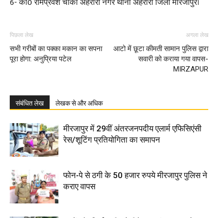
6- का0 रामप्रवेश चौकी अहरौरा नगर थाना अहरौरा जिला मीरजापुर।
पिछला लेख
अगला लेख
सभी गरीबों का पक्का मकान का सपना
आटो में छूटा कीमती सामान पुलिस द्वारा
पूरा होगा: अनुप्रिया पटेल
सवारी को कराया गया वापस-
MIRZAPUR
संबंधित लेख
लेखक से और अधिक
मीरजापुर में 29वीं अंतरजनपदीय एलार्म एफिसिएंसी
रेस/शूटिंग प्रतियोगिता का समापन
फोन-पे से ठगी के 50 हजार रुपये मीरजापुर पुलिस ने
कराए वापस