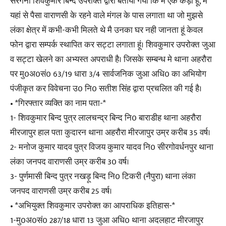
सरगना शिवकुमार बिन्द उपरोक्त द्वारा बताया गया कि मै एक कड़ी हूं, मै
यहां से पैसा वाराणसी के रहने वाले मंगल के पास लगाता था जो मुझसे
लंका क्षेत्र में कभी-कभी मिलते थे मै उनका घर नही जानता हूं केवल
फोन द्वारा सम्पर्क स्थापित कर सट्टा लगाता हूं। शिवकुमार उपरोक्त जुआ
व सट्टा खेलने का अभ्यस्त अपराधी है। जिसके सम्बन्ध मे थाना अहरौरा
पर मु0अ0सं0 63/19 धारा 3/4 सार्वजनिक जुआ अधि0 का अभियोग
पंजीकृत कर विवेचना उ0 नि0 सतीश सिंह द्वारा प्रचलित की गई है।
• *गिरफ्तार व्यक्ति का नाम पता-*
1- शिवकुमार बिन्द पुत्र लालचन्द्र बिन्द नि0 बाराडीह थाना अहरौरा
मीरजापुर हाल पता कुदारन थाना अहरौरा मीरजापुर उम्र करीब 35 वर्ष।
2- मनोज कुमार यादव पुत्र विजय कुमार यादव नि0 सीरगोवर्धनपुर थाना
लंका जनपद वाराणसी उम्र करीब 30 वर्ष।
3- पुर्णमासी बिन्द पुत्र नखड़ू बिन्द नि0 टिकरी (नैपुरा) थाना लंका
जनपद वाराणसी उम्र करीब 25 वर्ष।
• *अभियुक्त शिवकुमार उपरोक्त का आपराधिक इतिहास-*
1-मु0अ0सं0 287/18 धारा 13 जुआ अधि0 थाना अदलहाट मीरजापुर