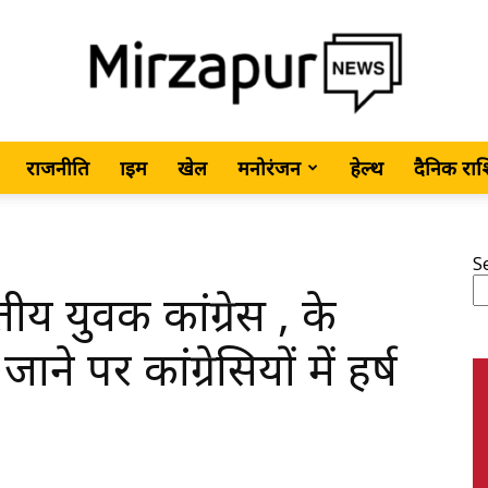
राजनीति
क्राइम
खेल
मनोरंजन
हेल्थ
दैनिक रा
MirzapurNews.com
S
य युवक कांग्रेस , के
•
जाने पर कांग्रेसियों में हर्ष
Hindi