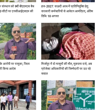
िक संस्थान को 9वीं बीएएमएस बैच
हज-2027: सऊदी अरब में प्रतिनियुक्ति हेतु
ु 100 सीटों पर एनसीआईएसएम की
सरकारी कर्मचारियों से आवेदन आमंत्रित, अंतिम
तिथि 10 अगस्त
News
Paper
्या के आरोपी पर रासुका, जिला
मिर्जापुर में दो मासूमों की मौत, मुकदमा दर्ज; अब
जारी किया आदेश
प्रोजेक्ट अधिकारियों की जिम्मेदारी पर उठ रहे
सवाल