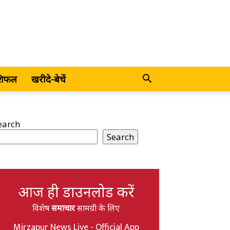
शिफल
खरीदे-बेचें
earch
Search
आज ही डाउनलोड करें
विशेष
समाचार
सामग्री के लिए
Mirzapur News Live - Official App