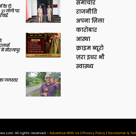
समाचार
र्म के दो
 21 लोगों पर
राजनीति
्रवाई
अपना ज़िला
कारोबार
आस्था
ी
लार्म
क्राइम ब्यूरो
में मीरजापुर
ज़रा इधर भी
स्वास्थ्य
गा का जलस्तर
ws.com. All rights reserved -
Advertise With Us
|
Privacy Policy
|
Disclaimer & Ter