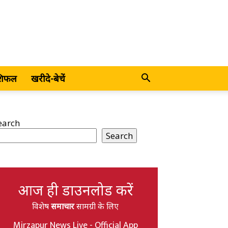
शिफल
खरीदे-बेचें
earch
Search
आज ही डाउनलोड करें
विशेष
समाचार
सामग्री के लिए
Mirzapur News Live - Official App