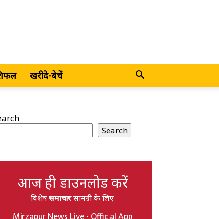
शिफल
खरीदे-बेचें
earch
Search
आज ही डाउनलोड करें
विशेष
समाचार
सामग्री के लिए
Mirzapur News Live - Official App