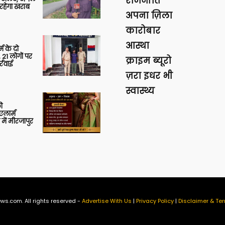
राजनीति
रहेगा खराब
अपना ज़िला
कारोबार
आस्था
र्म के दो
 21 लोगों पर
क्राइम ब्यूरो
्रवाई
ज़रा इधर भी
स्वास्थ्य
ी
लार्म
में मीरजापुर
ws.com. All rights reserved -
Advertise With Us
|
Privacy Policy
|
Disclaimer & Ter