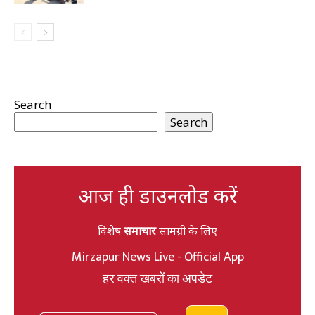
Search
Search
आज ही डाउनलोड करें
विशेष
समाचार
सामग्री के लिए
Mirzapur News Live - Official App
हर वक्त खबरों का अपडेट