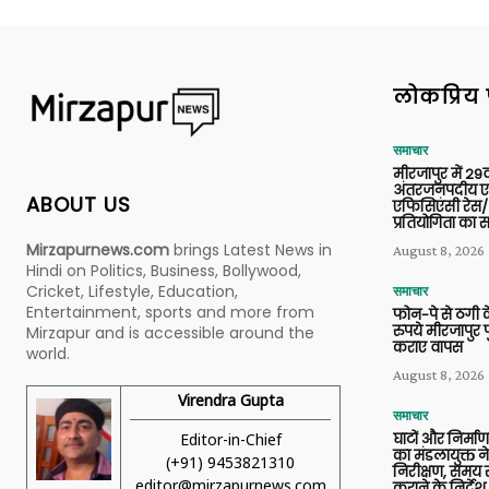
लोकप्रिय 
समाचार
मीरजापुर में 29व
अंतरजनपदीय एल
ABOUT US
एफिसिएंसी रेस/
प्रतियोगिता का
Mirzapurnews.com
brings Latest News in
August 8, 2026
Hindi on Politics, Business, Bollywood,
Cricket, Lifestyle, Education,
समाचार
Entertainment, sports and more from
फोन-पे से ठगी 
रुपये मीरजापुर 
Mirzapur and is accessible around the
कराए वापस
world.
August 8, 2026
Virendra Gupta
समाचार
Editor-in-Chief
घाटों और निर्मा
का मंडलायुक्त न
(+91) 9453821310
निरीक्षण, समय से
editor@mirzapurnews.com
कराने के निर्देश