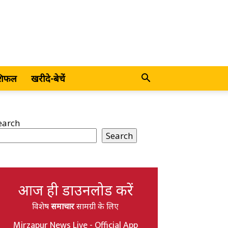
शिफल
खरीदे-बेचें
earch
Search
आज ही डाउनलोड करें
विशेष
समाचार
सामग्री के लिए
Mirzapur News Live - Official App