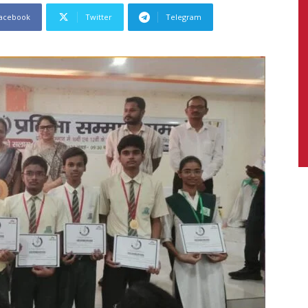
acebook
Twitter
Telegram
News,
Latest
News