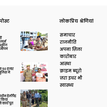
पोस्ट
लोकप्रिय श्रेणियां
समाचार
ीं
ार्म
राजनीति
शूटिंग
 समापन
अपना ज़िला
कारोबार
आस्था
के 50 हजार
क्राइम ब्यूरो
पुलिस ने
ज़रा इधर भी
स्वास्थ्य
णाधीन हेलीपैड
े किया
 कार्य पूरा