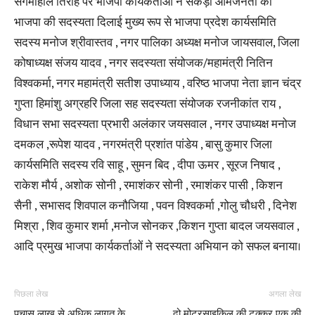
संगमोहाल तिराहे पर भाजपा कार्यकर्ताओं ने सैकड़ों आमजनता को
भाजपा की सदस्यता दिलाई मुख्य रूप से भाजपा प्रदेश कार्यसमिति
सदस्य मनोज श्रीवास्तव , नगर पालिका अध्यक्ष मनोज जायसवाल, जिला
कोषाध्यक्ष संजय यादव , नगर सदस्यता संयोजक/महामंत्री नितिन
विश्वकर्मा, नगर महामंत्री सतीश उपाध्याय , वरिष्ठ भाजपा नेता ज्ञान चंद्र
गुप्ता हिमांशु अग्रहरि जिला सह सदस्यता संयोजक रजनीकांत राय ,
विधान सभा सदस्यता प्रभारी अलंकार जयसवाल , नगर उपाध्यक्ष मनोज
दमकल ,रूपेश यादव , नगरमंत्री प्रशांत पांडेय , बासु कुमार जिला
कार्यसमिति सदस्य रवि साहू , सुमन बिद , दीपा ऊमर , सूरज निषाद ,
राकेश मौर्य , अशोक सोनी , रमाशंकर सोनी , रमाशंकर पासी , किशन
सैनी , सभासद शिवपाल कनौजिया , पवन विश्वकर्मा ,गोलु चौधरी , दिनेश
मिश्रा , शिव कुमार शर्मा ,मनोज सोनकर ,किशन गुप्ता बादल जयसवाल ,
आदि प्रमुख भाजपा कार्यकर्ताओं ने सदस्यता अभियान को सफल बनाया।
पिछला लेख
अगला लेख
पचास लाख से अधिक लागत के
दो मोटरसाइकिल की टक्कर एक की