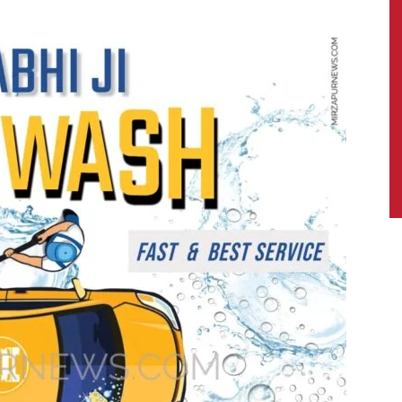
News,
Latest
News