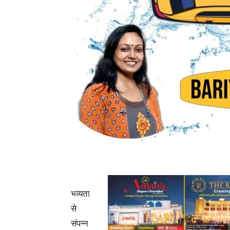
भव्यता
से
संपन्न