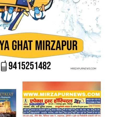
in
Hindi,
Today
Hindi