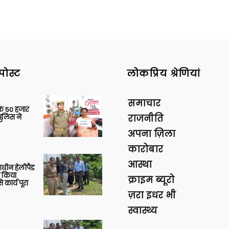
पोस्ट
लोकप्रिय श्रेणियां
समाचार
के 50 हजार
पुलिस ने
राजनीति
अपना ज़िला
कारोबार
आस्था
णाधीन हेलीपैड
े किया
क्राइम ब्यूरो
 कार्य पूरा
ज़रा इधर भी
स्वास्थ्य