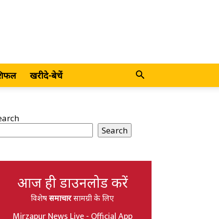
शिफल
खरीदे-बेचें
earch
Search
आज ही डाउनलोड करें
विशेष
समाचार
सामग्री के लिए
Mirzapur News Live - Official App