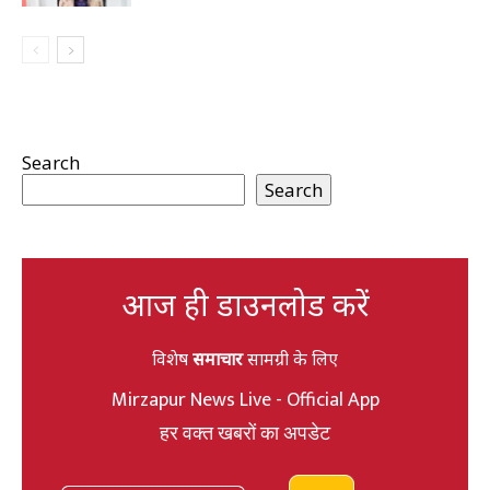
Search
Search
आज ही डाउनलोड करें
विशेष
समाचार
सामग्री के लिए
Mirzapur News Live - Official App
हर वक्त खबरों का अपडेट