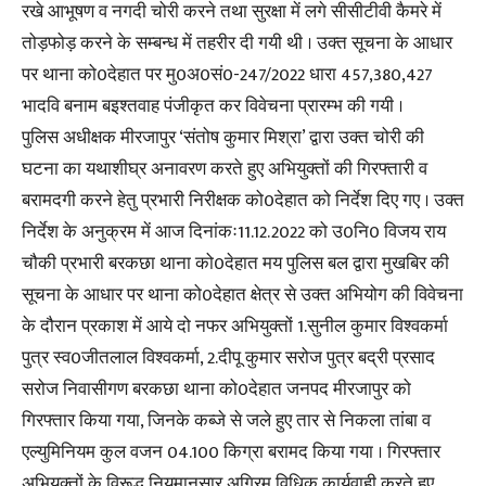
रखे आभूषण व नगदी चोरी करने तथा सुरक्षा में लगे सीसीटीवी कैमरे में
तोड़फोड़ करने के सम्बन्ध में तहरीर दी गयी थी । उक्त सूचना के आधार
पर थाना को0देहात पर मु0अ0सं0-247/2022 धारा 457,380,427
भादवि बनाम बइश्तवाह पंजीकृत कर विवेचना प्रारम्भ की गयी ।
पुलिस अधीक्षक मीरजापुर ‘संतोष कुमार मिश्रा’ द्वारा उक्त चोरी की
घटना का यथाशीघ्र अनावरण करते हुए अभियुक्तों की गिरफ्तारी व
बरामदगी करने हेतु प्रभारी निरीक्षक को0देहात को निर्देश दिए गए । उक्त
निर्देश के अनुक्रम में आज दिनांकः11.12.2022 को उ0नि0 विजय राय
चौकी प्रभारी बरकछा थाना को0देहात मय पुलिस बल द्वारा मुखबिर की
सूचना के आधार पर थाना को0देहात क्षेत्र से उक्त अभियोग की विवेचना
के दौरान प्रकाश में आये दो नफर अभियुक्तों 1.सुनील कुमार विश्वकर्मा
पुत्र स्व0जीतलाल विश्वकर्मा, 2.दीपू कुमार सरोज पुत्र बद्री प्रसाद
सरोज निवासीगण बरकछा थाना को0देहात जनपद मीरजापुर को
गिरफ्तार किया गया, जिनके कब्जे से जले हुए तार से निकला तांबा व
एल्युमिनियम कुल वजन 04.100 किग्रा बरामद किया गया । गिरफ्तार
अभियुक्तों के विरूद्ध नियमानुसार अग्रिम विधिक कार्यवाही करते हुए