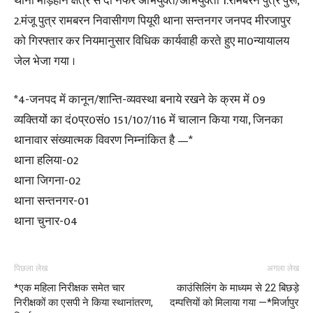
थाना मड़िहान क्षेत्र से दो नफर अभियुक्त/अभियुक्ता 1.रामबरन पुत्र पुरू,
2.मंजू पुत्र रामबरन निवासीगण पियूरी थाना सन्तनगर जनपद मीरजापुर
को गिरफ्तार कर नियमानुसार विधिक कार्यवाही करते हुए मा0न्यायालय
जेल भेजा गया ।
*4-जनपद में कानून/शान्ति-व्यवस्था बनाये रखने के क्रम में 09
व्यक्तियों का दं0प्र0सं0 151/107/116 में चालान किया गया, जिनका
थानावार संख्यात्मक विवरण निम्नांकित है —*
थाना हलिया-02
थाना जिगना-02
थाना सन्तनगर-01
थाना चुनार-04
पिछला लेख
अगला लेख
*एक महिला निरीक्षक समेत चार
काउंसिलिंग के माध्यम से 22 बिछड़े
निरीक्षकों का एसपी ने किया स्थानांतरण,
दम्पत्तियों को मिलाया गया —*मिर्जापुर