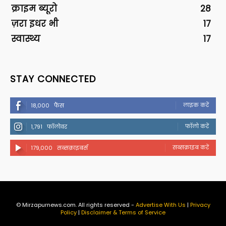
क्राइम ब्यूरो
28
ज़रा इधर भी
17
स्वास्थ्य
17
STAY CONNECTED
लाइक करें
18,000
फैंस
फॉलो करें
1,791
फॉलोवर
सब्सक्राइब करें
179,000
सब्सक्राइबर्स
© Mirzapurnews.com. All rights reserved -
Advertise With Us
|
Privacy
Policy
|
Disclaimer & Terms of Service