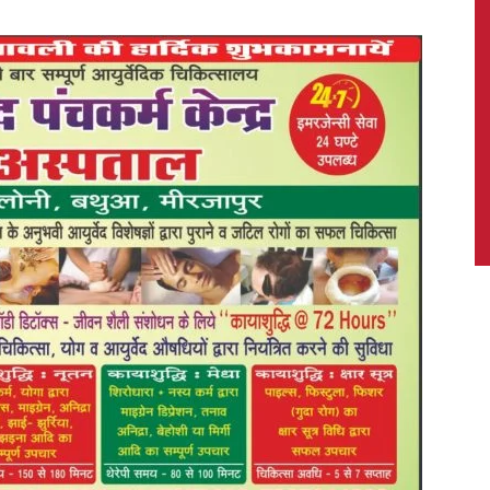
News,
Latest
News