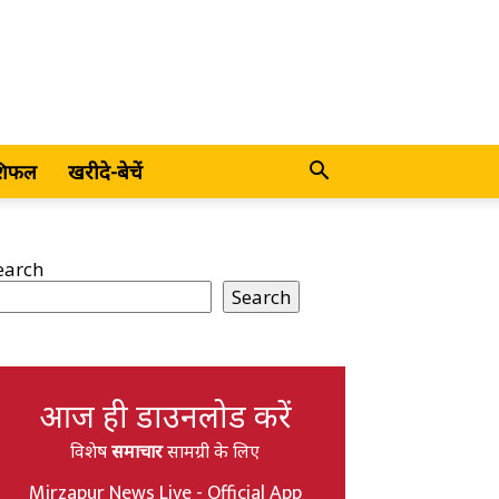
शिफल
खरीदे-बेचें
earch
Search
आज ही डाउनलोड करें
विशेष
समाचार
सामग्री के लिए
Mirzapur News Live - Official App