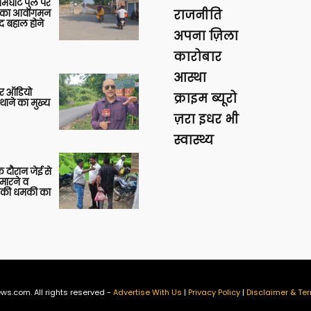
आमघाट पुल पर
ों का आवागमन
राजनीति
द बहाल होने
अपना ज़िला
कारोबार
आस्था
र ऑडियो
क्राइम ब्यूरो
थाने का मुख्य
ज़रा इधर भी
स्वास्थ्य
 दौरान जेई से
 मारने व
ाने की धमकी का
ws.com. All rights reserved -
Advertise With Us
|
Privacy Policy
|
Disclaimer & Ter