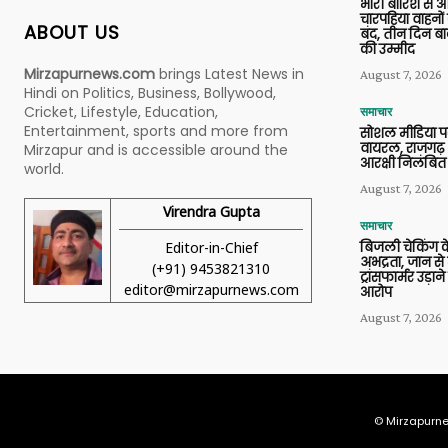
भारी बारिश से 
चारपहिया वाहन
ABOUT US
बंद, तीन दिन बा
की उम्मीद
Mirzapurnews.com
brings Latest News in
August 7, 2026
Hindi on Politics, Business, Bollywood,
Cricket, Lifestyle, Education,
समाचार
Entertainment, sports and more from
सोशल मीडिया प
वायरल, राजगढ़ 
Mirzapur and is accessible around the
आरक्षी निलंबित
world.
August 7, 2026
Virendra Gupta
समाचार
Editor-in-Chief
बिजली चेकिंग के
अभद्रता, जान से
(+91) 9453821310
ट्रांसफार्मर उड़
editor@mirzapurnews.com
आरोप
August 7, 2026
© Mirzapurne