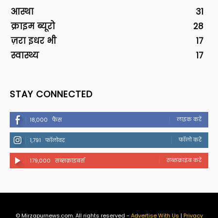
आस्था
31
क्राइम ब्यूरो
28
ज़रा इधर भी
17
स्वास्थ्य
17
STAY CONNECTED
लाइक करें
18,000
फैंस
फॉलो करें
1,791
फॉलोवर
सब्सक्राइब करें
179,000
सब्सक्राइबर्स
© Mirzapurnews.com. All rights reserved -
Advertise With Us
|
Privacy