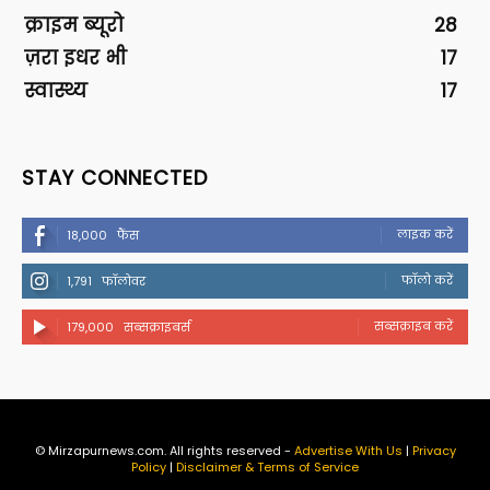
क्राइम ब्यूरो
28
ज़रा इधर भी
17
स्वास्थ्य
17
STAY CONNECTED
लाइक करें
18,000
फैंस
फॉलो करें
1,791
फॉलोवर
सब्सक्राइब करें
179,000
सब्सक्राइबर्स
© Mirzapurnews.com. All rights reserved -
Advertise With Us
|
Privacy
Policy
|
Disclaimer & Terms of Service