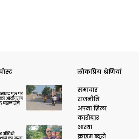
पोस्ट
लोकप्रिय श्रेणियां
समाचार
आमघाट पुल पर
ों का आवागमन
राजनीति
द बहाल होने
अपना ज़िला
कारोबार
आस्था
र ऑडियो
क्राइम ब्यूरो
थाने का मुख्य