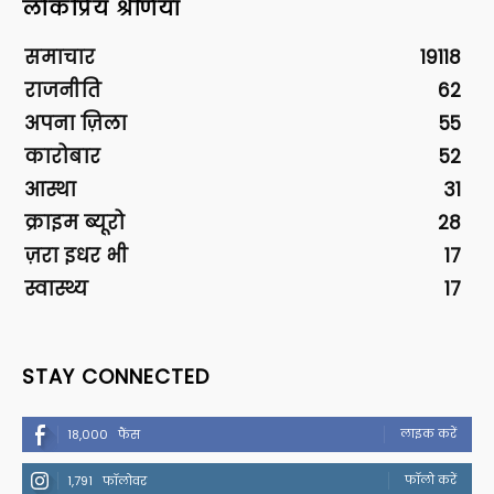
लोकप्रिय श्रेणियां
समाचार
19118
राजनीति
62
अपना ज़िला
55
कारोबार
52
आस्था
31
क्राइम ब्यूरो
28
ज़रा इधर भी
17
स्वास्थ्य
17
STAY CONNECTED
लाइक करें
18,000
फैंस
फॉलो करें
1,791
फॉलोवर