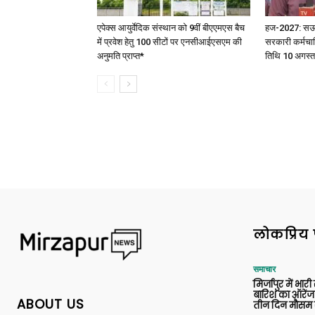
एपेक्स आयुर्वेदिक संस्थान को 9वीं बीएएमएस बैच
हज-2027: सऊदी 
में प्रवेश हेतु 100 सीटों पर एनसीआईएसएम की
सरकारी कर्मचार
अनुमति प्राप्त*
तिथि 10 अगस्त
लोकप्रिय 
समाचार
मिर्जापुर में भारी
बारिश का ऑरेंज
ABOUT US
तीन दिन मौसम 