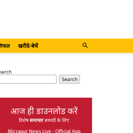
शिफल
खरीदे-बेचें
earch
Search
आज ही डाउनलोड करें
विशेष
समाचार
सामग्री के लिए
Mirzapur News Live - Official App