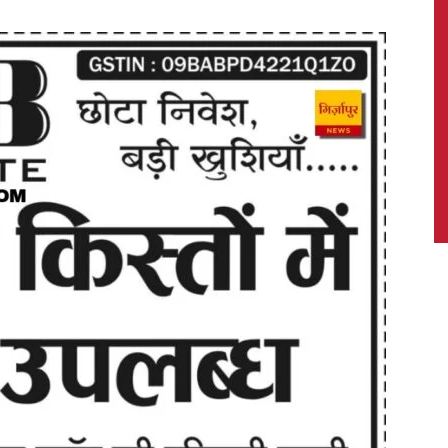
News,
Latest
News