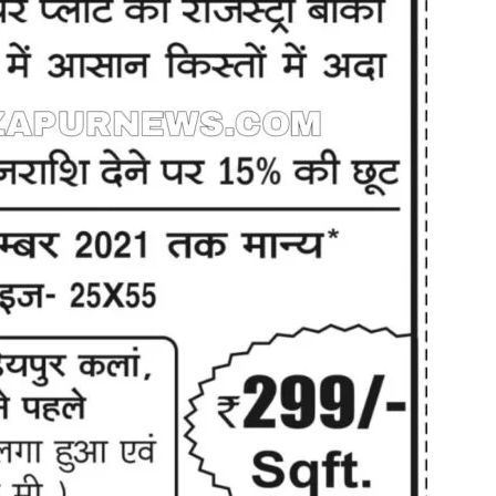
in
Hindi,
Today
Hindi