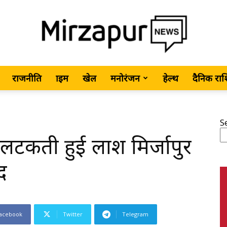
राजनीति
क्राइम
खेल
मनोरंजन
हेल्थ
दैनिक रा
MirzapurNews.com
S
लटकती हुई लाश मिर्जापुर
•
द
acebook
Twitter
Telegram
Hindi