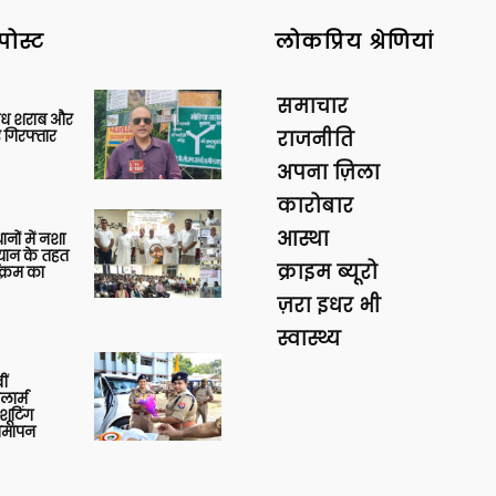
पोस्ट
लोकप्रिय श्रेणियां
समाचार
वैध शराब और
 गिरफ्तार
राजनीति
अपना ज़िला
कारोबार
आस्था
थानों में नशा
यान के तहत
क्राइम ब्यूरो
क्रम का
ज़रा इधर भी
स्वास्थ्य
ीं
ार्म
शूटिंग
 समापन