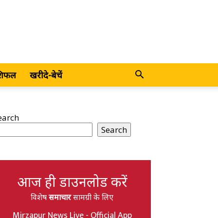
शिफल
खरीदे-बेचें
earch
Search
आज ही डाउनलोड करें
विशेष
समाचार
सामग्री के लिए
Mirzapur News Live - Official App