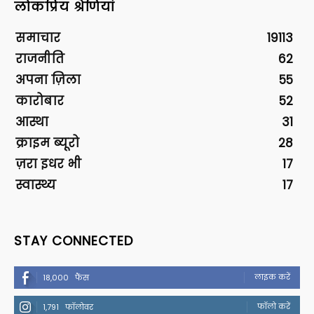
लोकप्रिय श्रेणियां
समाचार
19113
राजनीति
62
अपना ज़िला
55
कारोबार
52
आस्था
31
क्राइम ब्यूरो
28
ज़रा इधर भी
17
स्वास्थ्य
17
STAY CONNECTED
लाइक करें
18,000
फैंस
फॉलो करें
1,791
फॉलोवर