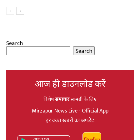
Search
Search
आज ही डाउनलोड करें
विशेष
समाचार
सामग्री के लिए
Mirzapur News Live - Official App
हर वक्त खबरों का अपडेट