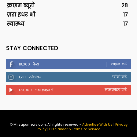
क्राइम ब्यूरो
28
ज़रा इधर भी
17
स्वास्थ्य
17
STAY CONNECTED
लाइक करें
18,000
फैंस
फॉलो करें
1,791
फॉलोवर
सब्सक्राइब करें
179,000
सब्सक्राइबर्स
© Mirzapurnews.com. All rights reserved -
Advertise With Us
|
Privacy
Policy
|
Disclaimer & Terms of Service