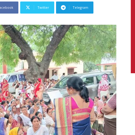
acebook
Twitter
Telegram
News,
Latest
News