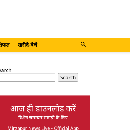
शिफल
खरीदे-बेचें
earch
Search
आज ही डाउनलोड करें
विशेष
समाचार
सामग्री के लिए
Mirzapur News Live - Official App