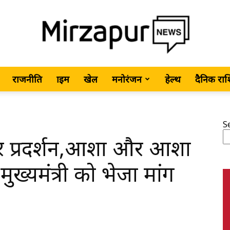
राजनीति
क्राइम
खेल
मनोरंजन
हेल्थ
दैनिक रा
MirzapurNews.com
S
 पर प्रदर्शन,आशा और आशा
•
 मुख्यमंत्री को भेजा मांग
Hindi