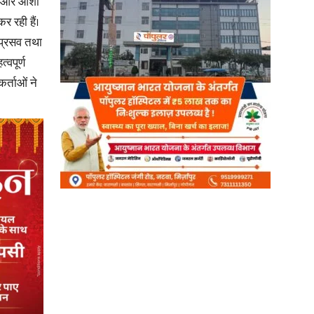
आशा और आशा
र रही हैं।
त प्रसव तथा
वपूर्ण
र्ताओं ने
News
Paper