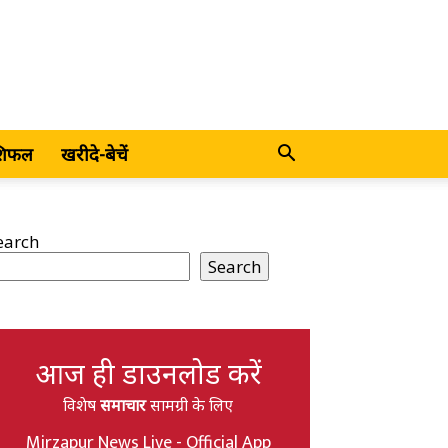
शिफल
खरीदे-बेचें
earch
Search
आज ही डाउनलोड करें
विशेष
समाचार
सामग्री के लिए
Mirzapur News Live - Official App