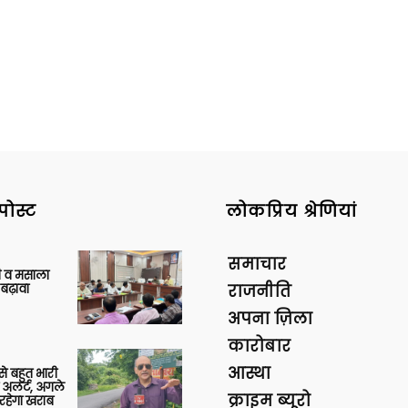
पोस्ट
लोकप्रिय श्रेणियां
समाचार
्जी व मसाला
बढ़ावा
राजनीति
अपना ज़िला
कारोबार
आस्था
 से बहुत भारी
 अलर्ट, अगले
क्राइम ब्यूरो
रहेगा खराब