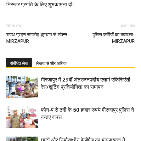
निरन्तर प्रगति के लिए शुभकामना दी।
पिछला लेख
अगला लेख
शपथ ग्रहण समारोह धूमधाम से संपन्न-
पुलिस कर्मियों का तबादला-
MIRZAPUR
MIRZAPUR
संबंधित लेख
लेखक से और अधिक
मीरजापुर में 29वीं अंतरजनपदीय एलार्म एफिसिएंसी
रेस/शूटिंग प्रतियोगिता का समापन
फोन-पे से ठगी के 50 हजार रुपये मीरजापुर पुलिस ने
कराए वापस
घाटों और निर्माणाधीन हेलीपैड का मंडलायुक्त ने