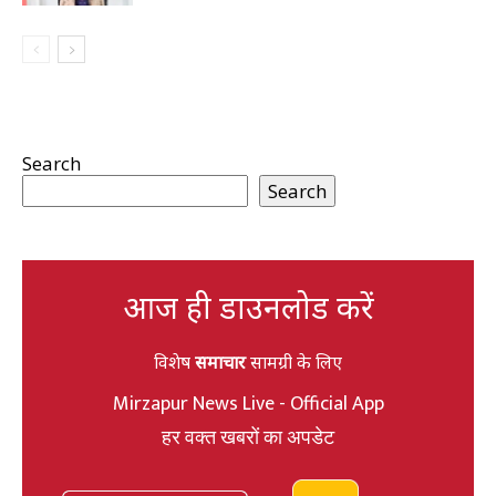
Search
Search
आज ही डाउनलोड करें
विशेष
समाचार
सामग्री के लिए
Mirzapur News Live - Official App
हर वक्त खबरों का अपडेट