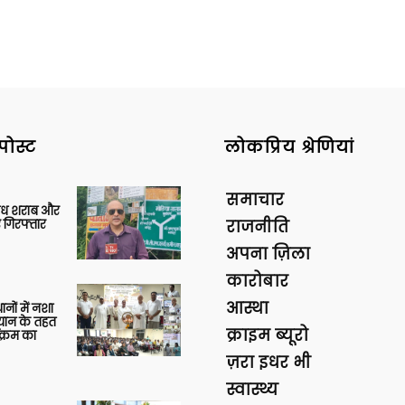
पोस्ट
लोकप्रिय श्रेणियां
समाचार
वैध शराब और
 गिरफ्तार
राजनीति
अपना ज़िला
कारोबार
आस्था
थानों में नशा
यान के तहत
क्राइम ब्यूरो
क्रम का
ज़रा इधर भी
स्वास्थ्य