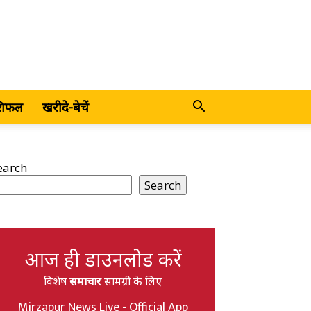
शिफल
खरीदे-बेचें
earch
Search
आज ही डाउनलोड करें
विशेष
समाचार
सामग्री के लिए
Mirzapur News Live - Official App