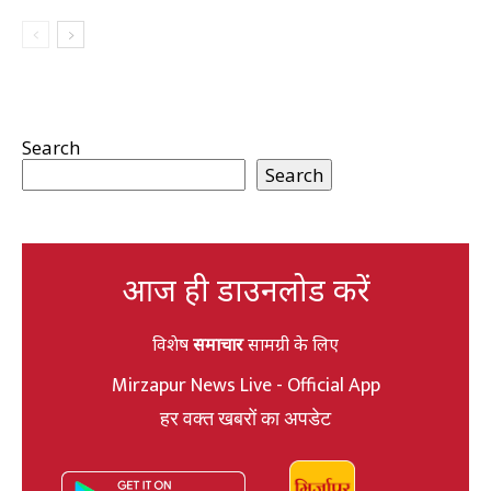
Search
Search
आज ही डाउनलोड करें
विशेष
समाचार
सामग्री के लिए
Mirzapur News Live - Official App
हर वक्त खबरों का अपडेट